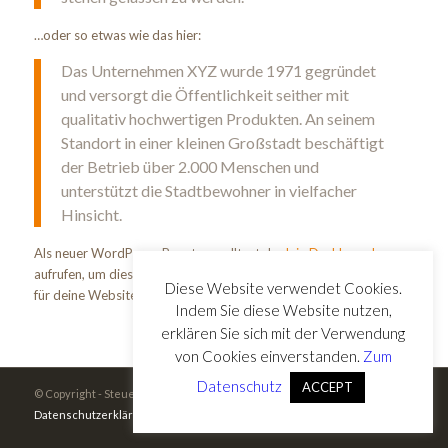
…oder so etwas wie das hier:
Das Unternehmen XYZ wurde 1971 gegründet
und versorgt die Öffentlichkeit seither mit
qualitativ hochwertigen Produkten. An seinem
Standort in einer kleinen Großstadt beschäftigt
der Betrieb über 2.000 Menschen und
unterstützt die Stadtbewohner in vielfacher
Hinsicht.
Als neuer WordPress-Benutzer solltest du
dein Dashboard
aufrufen, um diese Seite zu löschen und neue Seiten und Beiträge
Diese Website verwendet Cookies.
für deine Website erstellen. Viel Spaß!
Indem Sie diese Website nutzen,
erklären Sie sich mit der Verwendung
von Cookies einverstanden.
Zum
Datenschutz
ACCEPT
© Copyright - Steuerberatung - Ute Warninghoff |
Impressum
|
Datenschutzerklärung